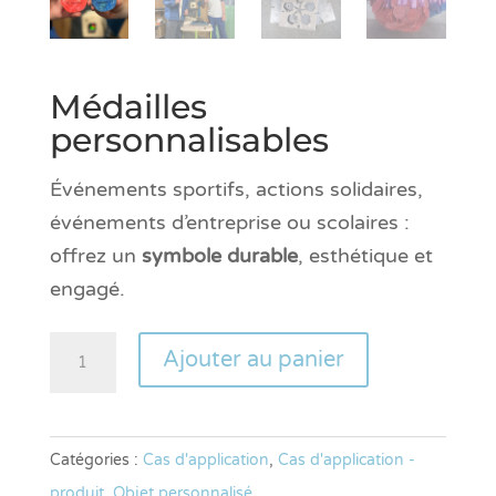
Médailles
personnalisables
Événements sportifs, actions solidaires,
événements d’entreprise ou scolaires :
offrez un
symbole durable
, esthétique et
engagé.
quantité
Ajouter au panier
de
Médailles
personnalisables
Catégories :
Cas d'application
,
Cas d'application -
produit
,
Objet personnalisé