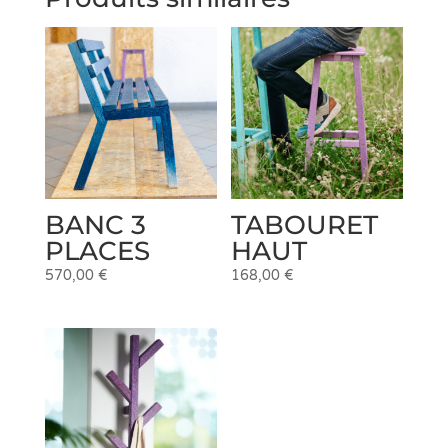
BANC 3
TABOURET
PLACES
HAUT
570,00
€
168,00
€