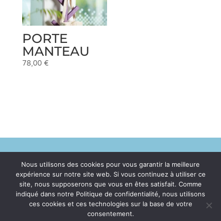
PORTE
MANTEAU
78,00
€
Nous utilisons des cookies pour vous garantir la meilleure
Politique de confidentialité
expérience sur notre site web. Si vous continuez à utiliser ce
site, nous supposerons que vous en êtes satisfait. Comme
indiqué dans notre Politique de confidentialité, nous utilisons
ces cookies et ces technologies sur la base de votre
Mentions légales
consentement.